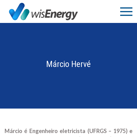
Ir
WisEnergy
Educação e
para
Consultoria
o
conteúdo
Márcio Hervé
Márcio é Engenheiro eletricista (UFRGS – 1975) e