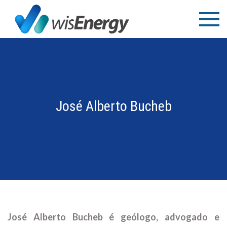
Ir
WisEnergy
Educação e
para
Consultoria
o
conteúdo
José Alberto Bucheb
José Alberto Bucheb é geólogo, advogado e